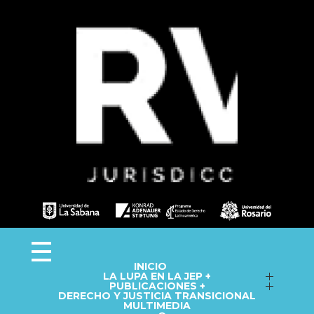
Observa JEP
Observatorio de la Jurisdicción Especial para la Paz
INICIO
LA LUPA EN LA JEP +
Seguimiento a macrocasos
PUBLICACIONES +
DERECHO Y JUSTICIA TRANSICIONAL
Informes del Observatorio
Fichas técnicas
MULTIMEDIA
Repositorio
Cápsulas informativas