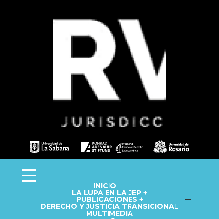
Observa JEP
Observatorio de la Jurisdicción Especial para la Paz
INICIO
LA LUPA EN LA JEP +
Seguimiento a macrocasos
PUBLICACIONES +
DERECHO Y JUSTICIA TRANSICIONAL
Informes del Observatorio
Fichas técnicas
MULTIMEDIA
Repositorio
Cápsulas informativas