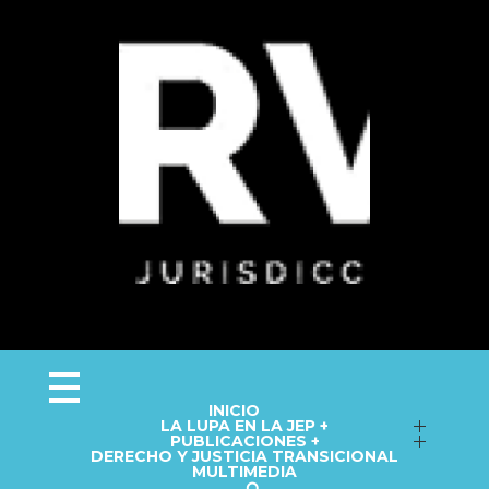
Observa JEP
Observatorio de la Jurisdicción Especial para la Paz
INICIO
LA LUPA EN LA JEP +
Seguimiento a macrocasos
PUBLICACIONES +
DERECHO Y JUSTICIA TRANSICIONAL
Informes del Observatorio
Fichas técnicas
MULTIMEDIA
Repositorio
Cápsulas informativas