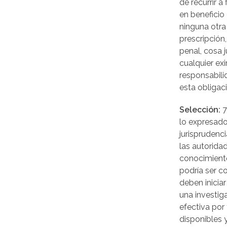
de recurrir a
en beneficio
ninguna otra
prescripción,
penal, cosa 
cualquier ex
responsabili
esta obligac
Selección:
7
lo expresado
jurisprudenc
las autorida
conocimient
podría ser co
deben iniciar
una investiga
efectiva po
disponibles y