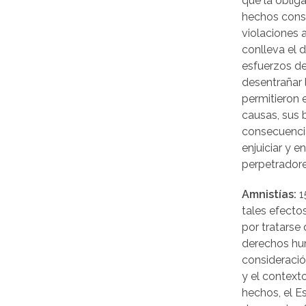
que la obliga
hechos const
violaciones
conlleva el d
esfuerzos de
desentrañar 
permitieron 
causas, sus b
consecuencia
enjuiciar y e
perpetrador
Amnistías:
15
tales efectos,
por tratarse
derechos hu
consideració
y el context
hechos, el 