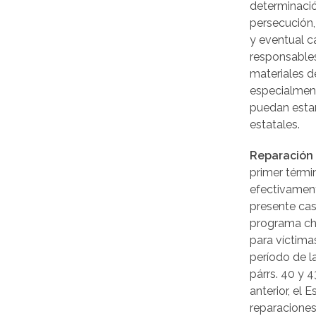
determinació
persecución,
y eventual c
responsables
materiales d
especialmen
puedan esta
estatales.
Reparación 
primer térmi
efectivament
presente cas
programa ch
para víctima
período de la
párrs. 40 y 43
anterior, el 
reparaciones