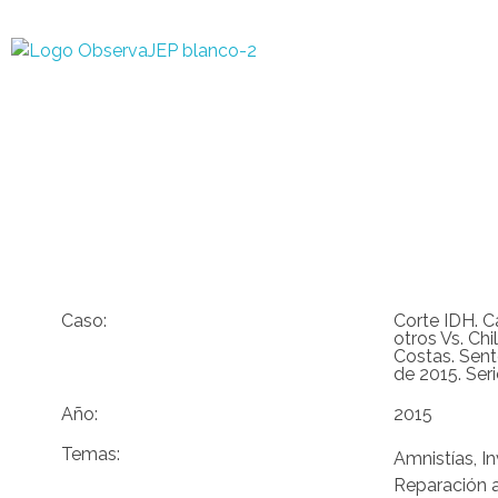
Observa JEP
Observatorio de la Jurisdicción Especial para la Paz
DOCUMENTOS DE INT
Derecho y justicia transicional
Caso:
Corte IDH. 
otros Vs. Ch
Costas. Sent
de 2015. Ser
Año:
2015
Temas:
Amnistías
,
I
Reparación a