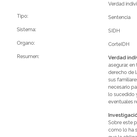
Verdad indiv
Tipo:
Sentencia
Sistema:
SIDH
Organo:
CorteIDH
Resumen:
Verdad indi
asegurar, en
derecho de l
sus familiar
necesario pa
lo sucedido 
eventuales r
Investigaci
Sobre este pu
como lo ha s