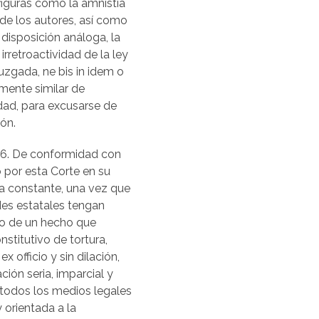
 figuras como la amnistía
 de los autores, así como
 disposición análoga, la
 irretroactividad de la ley
juzgada, ne bis in idem o
imente similar de
dad, para excusarse de
ión.
6. De conformidad con
 por esta Corte en su
ia constante, una vez que
des estatales tengan
o de un hecho que
nstitutivo de tortura,
 ex officio y sin dilación,
ción seria, imparcial y
r todos los medios legales
 orientada a la