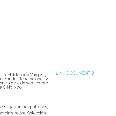
ERÉS
LINK DOCUMENTO
Caso Maldonado Vargas y
ile. Fondo, Reparaciones y
encia de 2 de septiembre
ie C No. 300.
nvestigación por patrones
,
dministrativa
,
Selección
,