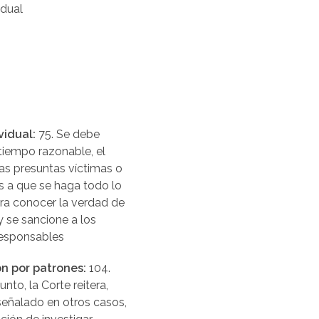
idual
vidual:
75. Se debe
 tiempo razonable, el
as presuntas víctimas o
es a que se haga todo lo
ra conocer la verdad de
y se sancione a los
esponsables
ón por patrones:
104.
nto, la Corte reitera,
eñalado en otros casos,