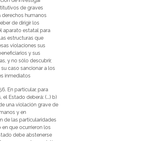
ción de investigar
itutivos de graves
 a derechos humanos
eber de dirigir los
l aparato estatal para
las estructuras que
esas violaciones sus
eneficiarios y sus
s, y no sólo descubrir,
n su caso sancionar a los
es inmediatos
6. En particular, para
 el Estado deberá: (...) b)
 de una violación grave de
manos y en
n de las particularidades
o en que ocurrieron los
Estado debe abstenerse