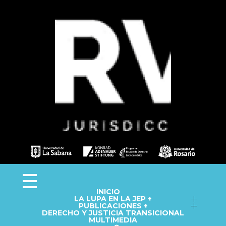
Observa JEP
Observatorio de la Jurisdicción Especial para la Paz
INICIO
LA LUPA EN LA JEP +
Seguimiento a macrocasos
PUBLICACIONES +
DERECHO Y JUSTICIA TRANSICIONAL
Informes del Observatorio
Fichas técnicas
MULTIMEDIA
Repositorio
Cápsulas informativas