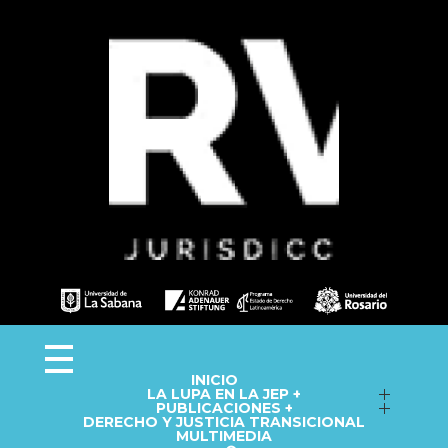
Observa JEP
Observatorio de la Jurisdicción Especial para la Paz
INICIO
LA LUPA EN LA JEP +
Seguimiento a macrocasos
PUBLICACIONES +
DERECHO Y JUSTICIA TRANSICIONAL
Informes del Observatorio
Fichas técnicas
MULTIMEDIA
Repositorio
Cápsulas informativas