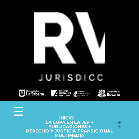
Observa JEP
Observatorio de la Jurisdicción Especial para la Paz
INICIO
LA LUPA EN LA JEP +
Seguimiento a macrocasos
PUBLICACIONES +
DERECHO Y JUSTICIA TRANSICIONAL
Informes del Observatorio
Fichas técnicas
MULTIMEDIA
Repositorio
Cápsulas informativas