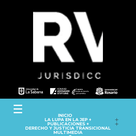
Observa JEP
Observatorio de la Jurisdicción Especial para la Paz
INICIO
LA LUPA EN LA JEP +
Seguimiento a macrocasos
PUBLICACIONES +
DERECHO Y JUSTICIA TRANSICIONAL
Informes del Observatorio
Fichas técnicas
MULTIMEDIA
Repositorio
Cápsulas informativas