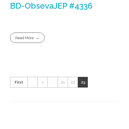
BD-ObsevaJEP #4336
Read More
First
1
...
21
22
23