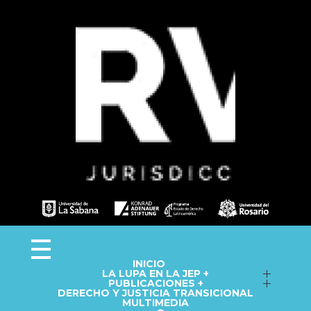
Observa JEP
Observatorio de la Jurisdicción Especial para la Paz
INICIO
LA LUPA EN LA JEP +
Seguimiento a macrocasos
PUBLICACIONES +
DERECHO Y JUSTICIA TRANSICIONAL
Informes del Observatorio
Fichas técnicas
MULTIMEDIA
Repositorio
Cápsulas informativas