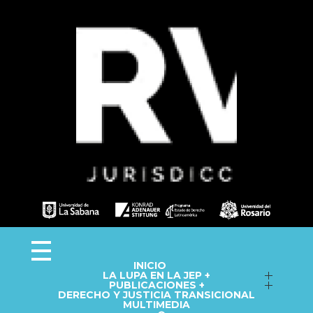
Observa JEP
Observatorio de la Jurisdicción Especial para la Paz
INICIO
LA LUPA EN LA JEP +
Seguimiento a macrocasos
PUBLICACIONES +
DERECHO Y JUSTICIA TRANSICIONAL
Informes del Observatorio
Fichas técnicas
MULTIMEDIA
Repositorio
Cápsulas informativas