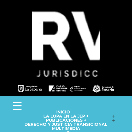
Observa JEP
Observatorio de la Jurisdicción Especial para la Paz
INICIO
LA LUPA EN LA JEP +
Seguimiento a macrocasos
PUBLICACIONES +
DERECHO Y JUSTICIA TRANSICIONAL
Informes del Observatorio
Fichas técnicas
MULTIMEDIA
Repositorio
Cápsulas informativas