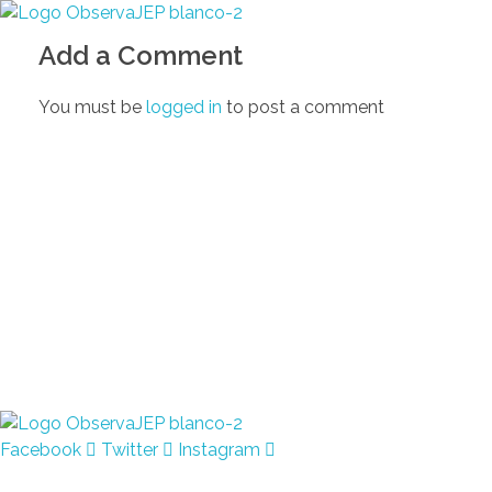
Observa JEP
Observatorio de la Jurisdicción Especial para la Paz
Add a Comment
You must be
logged in
to post a comment
Observa JEP
Observatorio de la Jurisdicción Especial para la Paz
Facebook
Twitter
Instagram