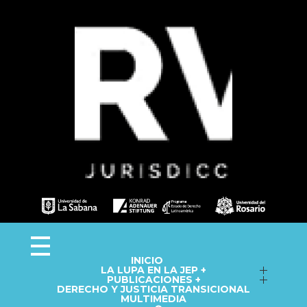
Observa JEP
Observatorio de la Jurisdicción Especial para la Paz
INICIO
LA LUPA EN LA JEP +
Seguimiento a macrocasos
PUBLICACIONES +
DERECHO Y JUSTICIA TRANSICIONAL
Informes del Observatorio
Fichas técnicas
MULTIMEDIA
Repositorio
Cápsulas informativas