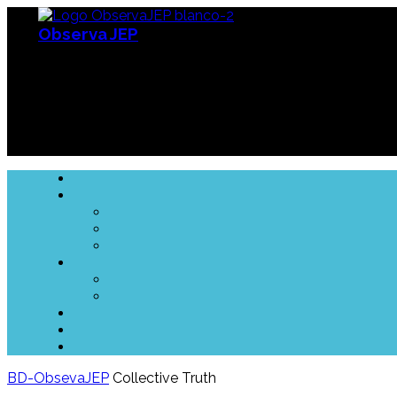
Observa JEP
Observatorio de la Jurisdicción Especial para la Paz
BD-ObsevaJEP
Collective Truth