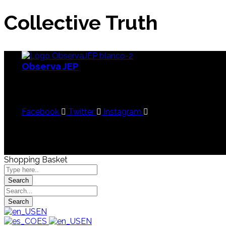
Collective Truth
Observa JEP
Observatorio de la Jurisdicción Especial para la
Paz
Facebook
Twitter
Instagram
Shopping Basket
EN
ES
EN