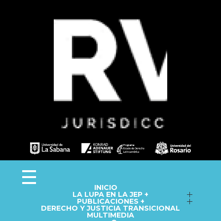
Observa JEP
Observatorio de la Jurisdicción Especial para la Paz
INICIO
LA LUPA EN LA JEP +
Seguimiento a macrocasos
PUBLICACIONES +
DERECHO Y JUSTICIA TRANSICIONAL
Informes del Observatorio
Fichas técnicas
MULTIMEDIA
Repositorio
Cápsulas informativas