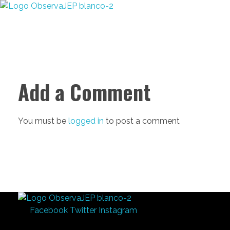
Observa JEP
Observatorio de la Jurisdicción Especial para la Paz
Add a Comment
You must be
logged in
to post a comment
Observa JEP
Observatorio de la Jurisdicción Especial para la Paz
Facebook
Twitter
Instagram